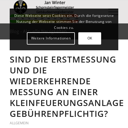
Diese Webseite setzt Cookies ein. Durch die fortgesetzte
Nutzung der Webseite stimmen Sie der Benutzung von
Cookies zu.
Blog - Aktuelle Neuigkeiten
Weitere Informationen
OK
SIND DIE ERSTMESSUNG
UND DIE
WIEDERKEHRENDE
MESSUNG AN EINER
KLEINFEUERUNGSANLAGE
GEBÜHRENPFLICHTIG?
ALLGEMEIN