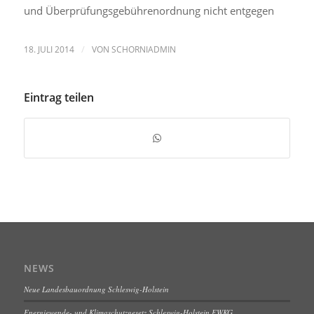
und Überprüfungsgebührenordnung nicht entgegen
/
18. JULI 2014
VON
SCHORNIADMIN
Eintrag teilen
NEWS
Neue Landesbauordnung Schleswig-Holstein
Energiewende- und Klimaschutzgesetz Schleswig-Holstein EWKG