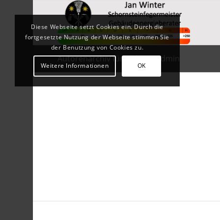
Diese Webseite setzt Cookies ein. Durch die
fortgesetzte Nutzung der Webseite stimmen Sie
der Benutzung von Cookies zu.
Autorenarchiv für: SchorniAdmin
Weitere Informationen
OK