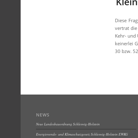
Klei
Diese Frag
vertrat di
Kehr- und
keinerlei 
30 bzw. 52
NEWS
Neue Landesbauordnung Schleswig-Holstein
Energiewende- und Klimaschutzgesetz Schleswig-Holstein EWKG