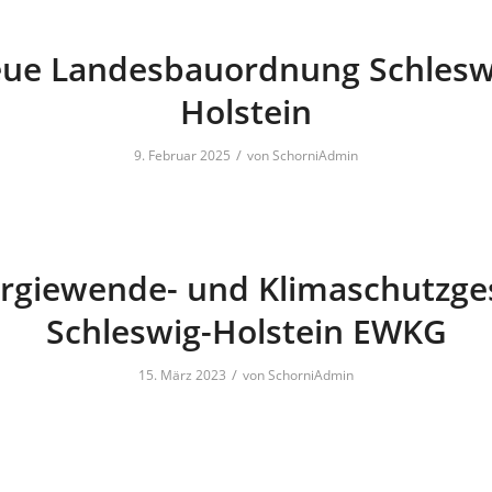
ue Landesbauordnung Schlesw
Holstein
/
9. Februar 2025
von
SchorniAdmin
rgiewende- und Klimaschutzge
Schleswig-Holstein EWKG
/
15. März 2023
von
SchorniAdmin