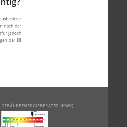
htig?
ausbesitzer
en nach der
für jedoch
ngen der §§
GEBÄUDEENERGIEBERATER (HWK)