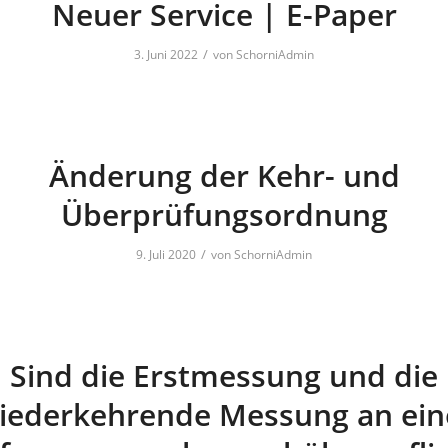
Neuer Service | E-Paper
/
3. Juni 2022
von
SchorniAdmin
Änderung der Kehr- und
Überprüfungsordnung
/
9. Juli 2020
von
SchorniAdmin
Sind die Erstmessung und die
iederkehrende Messung an ein