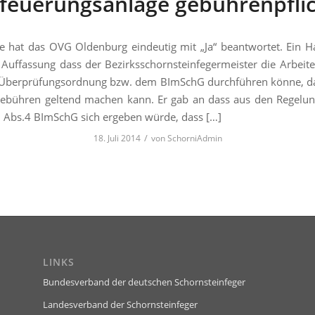
nfeuerungsanlage gebührenpflic
e hat das OVG Oldenburg eindeutig mit „Ja“ beantwortet. Ein H
e Auffassung dass der Bezirksschornsteinfegermeister die Arbeit
 Überprüfungsordnung bzw. dem BImSchG durchführen könne, da
Gebühren geltend machen kann. Er gab an dass aus den Regelu
 Abs.4 BImSchG sich ergeben würde, dass […]
/
18. Juli 2014
von
SchorniAdmin
LINKS
Bundesverband der deutschen Schornsteinfeger
Landesverband der Schornsteinfeger