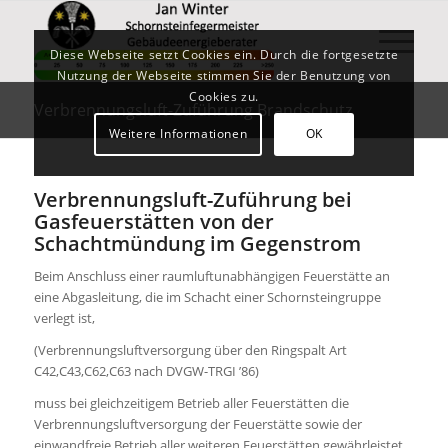
Diese Webseite setzt Cookies ein. Durch die fortgesetzte
Nutzung der Webseite stimmen Sie der Benutzung von
Cookies zu.
Verbrennungsluft-Zuführung Brandschutz
Weitere Informationen
OK
Verbrennungsluft-Zuführung bei
Gasfeuerstätten von der
Schachtmündung im Gegenstrom
Beim Anschluss einer raumluftunabhängigen Feuerstätte an
eine Abgasleitung, die im Schacht einer Schornsteingruppe
verlegt ist,
(Verbrennungsluftversorgung über den Ringspalt Art
C42,C43,C62,C63 nach DVGW-TRGI ’86)
muss bei gleichzeitigem Betrieb aller Feuerstätten die
Verbrennungsluftversorgung der Feuerstätte sowie der
einwandfreie Betrieb aller weiteren Feuerstätten gewährleistet